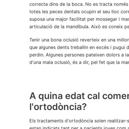
correcta dins de la boca. No es tracta només 
totes les peces dentals ocupin el seu lloc cor
suposa una major facilitat per mossegar i mast
articulació de la mandíbula. Això es coneix p
Tenir una bona oclusió reverteix en una millor 
que algunes dents treballin en excés i pugui de
perdin. Algunes persones pateixen dolors a la 
d'una mala oclusió, és a dir, pel fet que la ma
A quina edat cal come
l'ortodòncia?
Els tractaments d'ortodòncia solen realitzar-s
estan indicats tant per a pacients joves com a