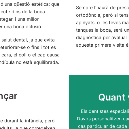
d'una qüestió estètica: que
Sempre l'haurà de prescr
recte dins de la boca
ortodòncia, però si tens
egar, i una millor
apinyats, o les teves m
er una bona oclusió.
tanques la boca, serà u
diagnòstica per avaluar e
salut dental, ja que evita
aquesta primera visita é
teriorar-se o fins i tot es
cara, el coll o el cap causa
ndíbula no està equilibrada.
nçar
Quant v
Els dentistes especial
Davos personalitzen cad
e durant la infància, però
cas particular de cada 
dults, ja que corregeixen i