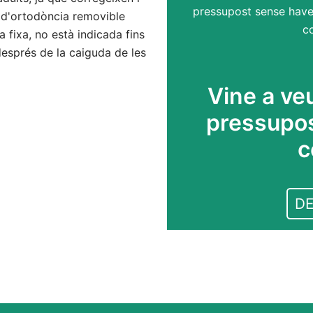
pressupost sense haver
a d'ortodòncia removible
co
a fixa, no està indicada fins
 després de la caiguda de les
Vine a veu
pressupost
c
DE