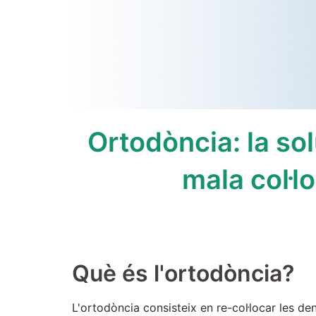
Ortodòncia: la sol
mala col·l
Què és l'ortodòncia?
L'ortodòncia consisteix en re-col·locar les de