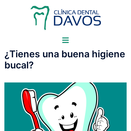
Saltar
al
contenido
Alternar
menú
¿Tienes una buena higiene
bucal?