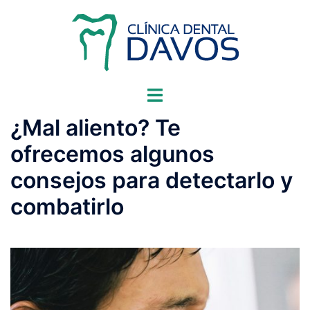
Saltar
al
contenido
Alternar
menú
¿Mal aliento? Te
ofrecemos algunos
consejos para detectarlo y
combatirlo