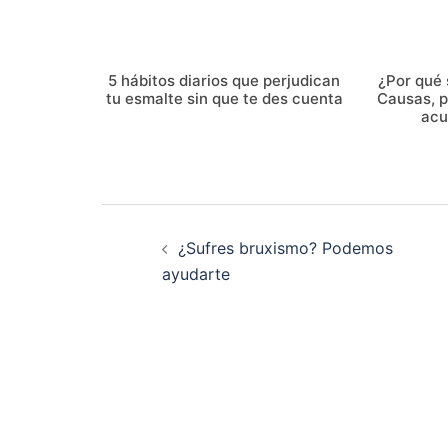
5 hábitos diarios que perjudican
¿Por qué 
tu esmalte sin que te des cuenta
Causas, 
acu
Navegación
¿Sufres bruxismo? Podemos
de
ayudarte
entradas