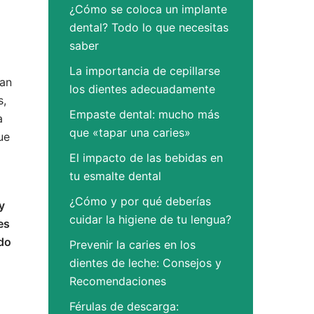
¿Cómo se coloca un implante
dental? Todo lo que necesitas
saber
La importancia de cepillarse
dan
los dientes adecuadamente
s,
Empaste dental: mucho más
a
que «tapar una caries»
ue
El impacto de las bebidas en
tu esmalte dental
¿Cómo y por qué deberías
y
cuidar la higiene de tu lengua?
es
ndo
Prevenir la caries en los
dientes de leche: Consejos y
Recomendaciones
Férulas de descarga: