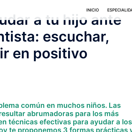
INICIO
ESPECIALID
dar a tu hijo ante
ntista: escuchar,
ir en positivo
roblema común en muchos niños. Las
 resultar abrumadoras para los más
n técnicas efectivas para ayudar a los
Hoy te proponemos 3 formas prácticas 