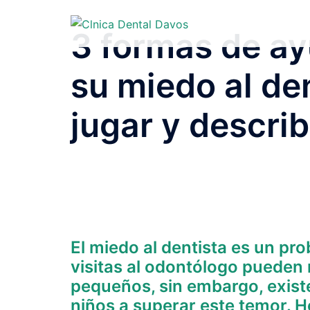
Saltar
al
3 formas de ayu
contenido
su miedo al de
jugar y describ
El miedo al dentista es un p
visitas al odontólogo pueden
pequeños, sin embargo, existe
niños a superar este temor. 