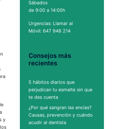
Sábados
de 9:00 a 14:00h
Urgencias: Llamar al
Móvil: 647 948 214
en
Consejos más
recientes
s
era
5 hábitos diarios que
perjudican tu esmalte sin que
te des cuenta
de
¿Por qué sangran las encías?
a
Causas, prevención y cuándo
s y
acudir al dentista
los