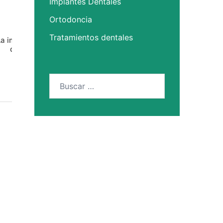
Implantes Dentales
Ortodoncia
Tratamientos dentales
a importancia de cepillarse los
Empaste dental: mucho má
dientes adecuadamente
«tapar una caries»
Buscar: